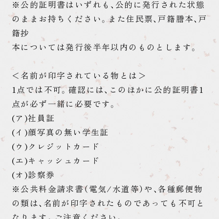
※公的証明書はいずれも、公的に発行された状態
のままお持ちください。また住民票、戸籍謄本、戸
籍抄
本については発行後半年以内のものとします。
＜名前が印字されている物とは＞
1点では不可。確認には、このほかに公的証明書1
点が必ず一緒に必要です。
(ア)社員証
(イ)顔写真の無い学生証
(ウ)クレジットカード
(エ)キャッシュカード
(オ)診察券
※公共料金請求書（電気/水道等）や、各種郵便物
の類は、名前が印字されたものであっても不可と
なります。ご注意ください。