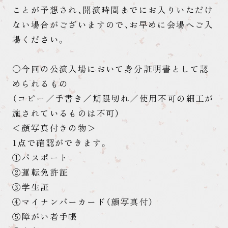
ことが予想され、開演時間までにお入りいただけ
ない場合がございますので、お早めに会場へご入
場ください。
〇今回の公演入場において身分証明書として認
められるもの
（コピー／手書き／期限切れ／使用不可の細工が
施されているものは不可）
＜顔写真付きの物＞
1点で確認ができます。
①パスポート
②運転免許証
③学生証
④マイナンバーカード（顔写真付）
⑤障がい者手帳