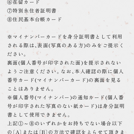
⑥在留カード
⑦特別永住者証明書
⑧住民基本台帳カード
※マイナンバーカードを身分証明書として利用
される際は、表面(写真のある方)のみをご提示く
ださい。
裏面(個人番号が印字された面)を提示されない
ようご注意ください。なお、本人確認の際に個人
番号カード(マイナンバーカード)の裏面を見る
ことはありません。
※個人番号(マイナンバー)の通知カード(個人番
号が印字された写真のない紙カード)は身分証明
書として使用できません。
上記①～⑧のいずれかをお持ちでない場合以下
の〔A〕または〔B〕の方法で確認をとらせて頂きま