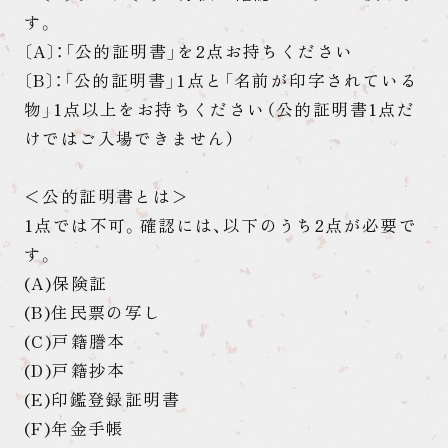
す。
〔A〕：「公的証明書」を2点お持ちください
〔B〕：「公的証明書」1点と「名前が印字されている
物」1点以上をお持ちください（公的証明書1点だ
けではご入場できません）
＜公的証明書とは＞
1点では不可。確認には、以下のうち2点が必要で
す。
(A)保険証
(B)住民票の写し
(C)戸籍謄本
(D)戸籍抄本
(E)印鑑登録証明書
(F)年金手帳